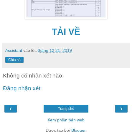
TẢI VỀ
Assistant
vào lúc
tháng 12 21, 2019
Chia sẻ
Không có nhận xét nào:
Đăng nhận xét
‹
›
Trang chủ
Xem phiên bản web
Được tạo bởi
Blogger
.